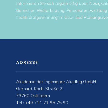
Informieren Sie sich regelmäßig über Neuigkeit
Bereichen Weiterbildung, Personalentwicklung
Fachkräftegewinnung im Bau- und Planungswe
ADRESSE
Akademie der Ingenieure AkadIng GmbH
Gerhard-Koch-Straße 2
73760 Ostfildern
Tel.:
+49 711 21 95 75 90