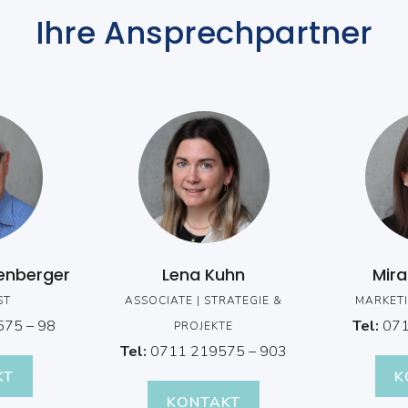
Ihre Ansprechpartner
enberger
Lena Kuhn
Mira
ST
ASSOCIATE | STRATEGIE &
MARKET
75 – 98
Tel:
071
PROJEKTE
Tel:
0711 219575 – 903
KT
K
KONTAKT